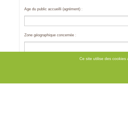
Age du public accueilli (agrément) :
Zone géographique concernée :
Ce site utilise des cookies 
Type(s) de loisirs :