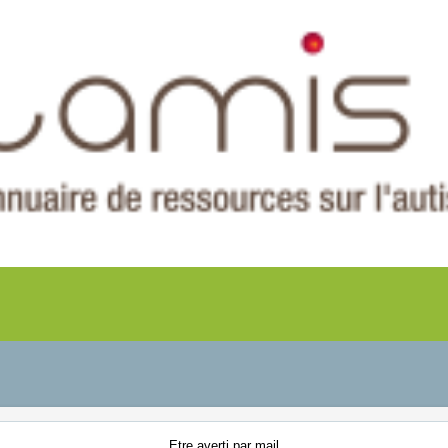
Etre averti
par mail