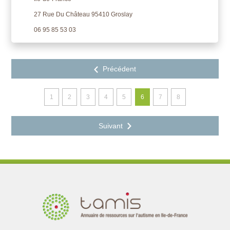
27 Rue Du Château 95410 Groslay
06 95 85 53 03
1
2
3
4
5
6
7
8