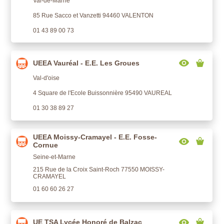
Val-de-Marne
85 Rue Sacco et Vanzetti 94460 VALENTON
01 43 89 00 73
UEEA Vauréal - E.E. Les Groues
Val-d'oise
4 Square de l'Ecole Buissonnière 95490 VAUREAL
01 30 38 89 27
UEEA Moissy-Cramayel - E.E. Fosse-
Cornue
Seine-et-Marne
215 Rue de la Croix Saint-Roch 77550 MOISSY-
CRAMAYEL
01 60 60 26 27
UE TSA Lycée Honoré de Balzac