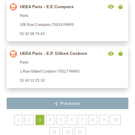
UEEA Paris - E.E Compans
Paris
106 Rue Compans 75019 PARIS
01 42 08 74 43
UEEA Paris - E.P. Gilbert Cesbron
Paris
1 Rue Gilbert Cesbron 75017 PARIS
01 43 13 25 10
1
2
3
4
5
6
7
8
9
10
11
12
13