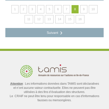
1
2
3
4
5
6
7
8
9
10
11
12
13
14
15
16
Attention
: Les informations données dans TAMIS sont déclaratives
et n’ont aucune valeur contractuelle. Elles ne peuvent pas être
utilisées à des fins d’évaluation des structures.
Le CRAIF ne peut être tenu pour responsable en cas d'informations
fausses ou mensongères.