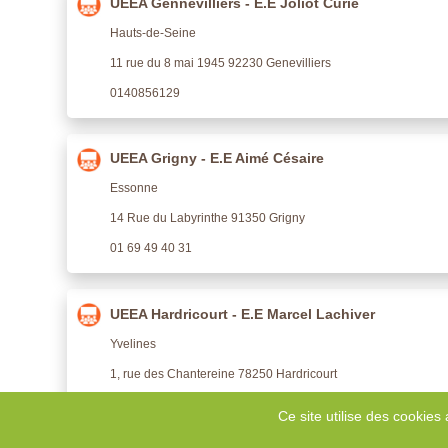
UEEA Gennevilliers - E.E Joliot Curie
Hauts-de-Seine
11 rue du 8 mai 1945 92230 Genevilliers
0140856129
UEEA Grigny - E.E Aimé Césaire
Essonne
14 Rue du Labyrinthe 91350 Grigny
01 69 49 40 31
UEEA Hardricourt - E.E Marcel Lachiver
Yvelines
1, rue des Chantereine 78250 Hardricourt
0134749650
Ce site utilise des cookies 