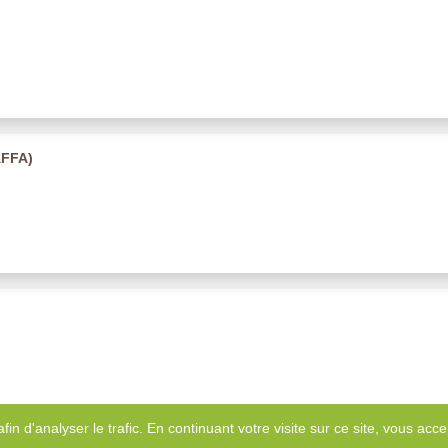
AFFA)
afin d'analyser le trafic. En continuant votre visite sur ce site, vous accep