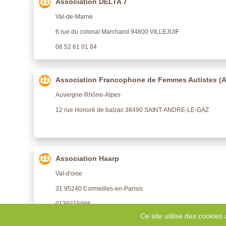
Association DELTA 7
Val-de-Marne
6 rue du colonal Marchand 94800 VILLEJUIF
06 52 61 01 84
Association Francophone de Femmes Autistes (
Auvergne-Rhône-Alpes
12 rue Honoré de balzac 38490 SAINT-ANDRE-LE-GAZ
Association Haarp
Val-d'oise
31 95240 Cormeilles-en-Parisis
0139315996
Ce site utilise des cookies 