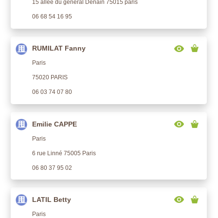
15 allée du général Denain 75015 paris
06 68 54 16 95
RUMILAT Fanny
Paris
75020 PARIS
06 03 74 07 80
Emilie CAPPE
Paris
6 rue Linné 75005 Paris
06 80 37 95 02
LATIL Betty
Paris