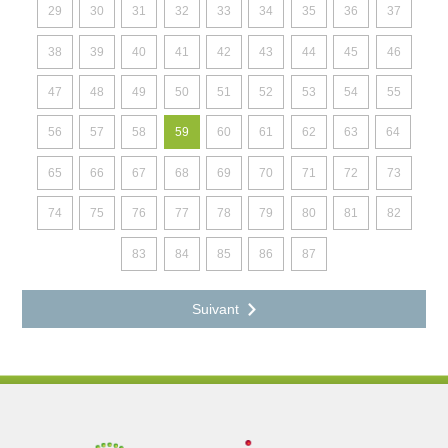
29
30
31
32
33
34
35
36
37
38
39
40
41
42
43
44
45
46
47
48
49
50
51
52
53
54
55
56
57
58
59
60
61
62
63
64
65
66
67
68
69
70
71
72
73
74
75
76
77
78
79
80
81
82
83
84
85
86
87