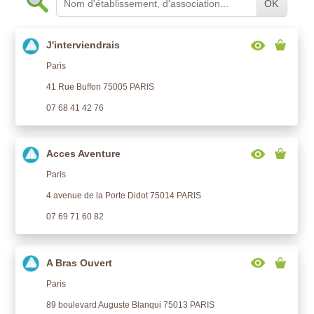
OK
J'interviendrais
Paris
41 Rue Buffon 75005 PARIS
07 68 41 42 76
Acces Aventure
Paris
4 avenue de la Porte Didot 75014 PARIS
07 69 71 60 82
A Bras Ouvert
Paris
89 boulevard Auguste Blanqui 75013 PARIS