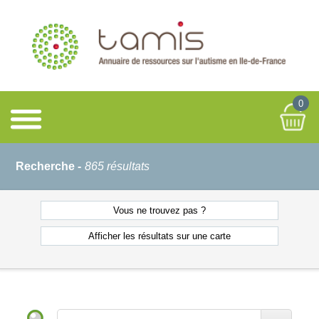
0
Recherche -
865 résultats
Vous ne
trouvez pas ?
Afficher les résultats
sur une carte