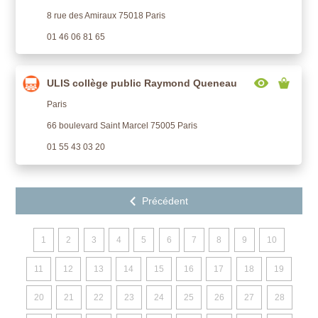
8 rue des Amiraux 75018 Paris
01 46 06 81 65
ULIS collège public Raymond Queneau
Paris
66 boulevard Saint Marcel 75005 Paris
01 55 43 03 20
1
2
3
4
5
6
7
8
9
10
11
12
13
14
15
16
17
18
19
20
21
22
23
24
25
26
27
28