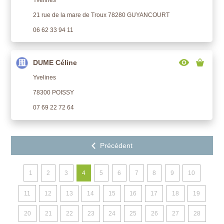
21 rue de la mare de Troux 78280 GUYANCOURT
06 62 33 94 11
DUME Céline
Yvelines
78300 POISSY
07 69 22 72 64
1
2
3
4
5
6
7
8
9
10
11
12
13
14
15
16
17
18
19
20
21
22
23
24
25
26
27
28