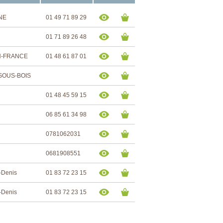
INE
01 49 71 89 29
01 71 89 26 48
EN-FRANCE
01 48 61 87 01
-SOUS-BOIS
01 48 45 59 15
06 85 61 34 98
0781062031
0681908551
t-Denis
01 83 72 23 15
t-Denis
01 83 72 23 15