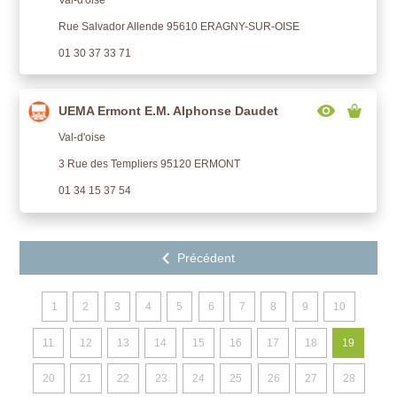
Rue Salvador Allende 95610 ERAGNY-SUR-OISE
01 30 37 33 71
UEMA Ermont E.M. Alphonse Daudet
Val-d'oise
3 Rue des Templiers 95120 ERMONT
01 34 15 37 54
1
2
3
4
5
6
7
8
9
10
11
12
13
14
15
16
17
18
19
20
21
22
23
24
25
26
27
28