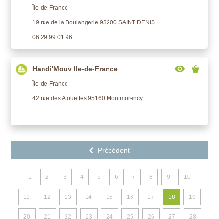
Île-de-France
19 rue de la Boulangerie 93200 SAINT DENIS
06 29 99 01 96
Handi'Mouv Ile-de-France
Île-de-France
42 rue des Alouettes 95160 Montmorency
1
2
3
4
5
6
7
8
9
10
11
12
13
14
15
16
17
18
19
20
21
22
23
24
25
26
27
28