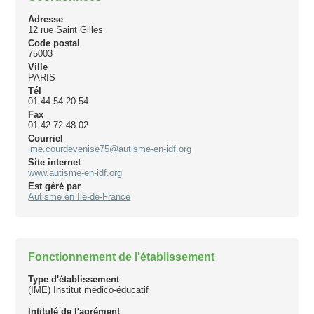
Adresse
12 rue Saint Gilles
Code postal
75003
Ville
PARIS
Tél
01 44 54 20 54
Fax
01 42 72 48 02
Courriel
ime.courdevenise75@autisme-en-idf.org
Site internet
www.autisme-en-idf.org
Est géré par
Autisme en Ile-de-France
Fonctionnement de l'établissement
Type d'établissement
(IME) Institut médico-éducatif
Intitulé de l'agrément